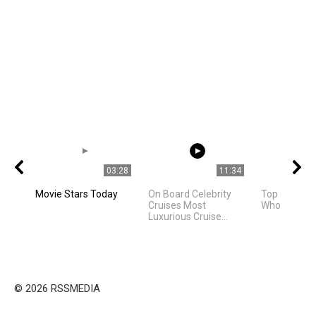
03:28
11:34
Movie Stars Today
On Board Celebrity
Top 10 Celeb
Cruises Most
Who Live in 
Luxurious Cruise...
© 2026 RSSMEDIA