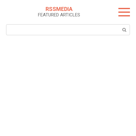
Skip
RSSMEDIA
to
FEATURED ARTICLES
content
Search: