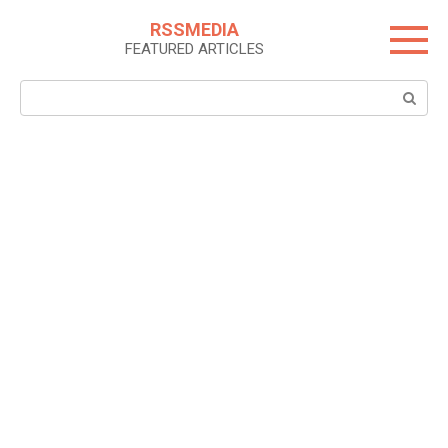
Skip
RSSMEDIA
to
FEATURED ARTICLES
content
Search: