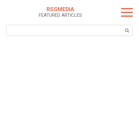
Skip
RSSMEDIA
to
FEATURED ARTICLES
content
Search: