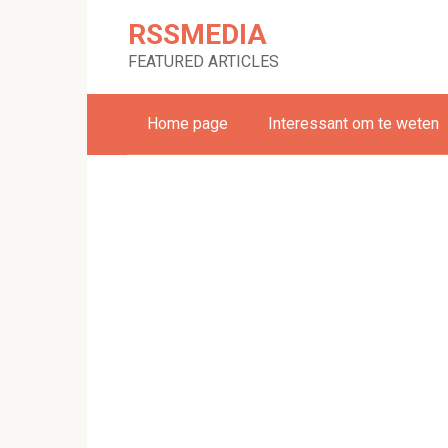
Skip
RSSMEDIA
to
content
FEATURED ARTICLES
Home page
Interessant om te weten