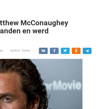
Matthew McConaughey
aanden en werd
en
Author:
Sveta