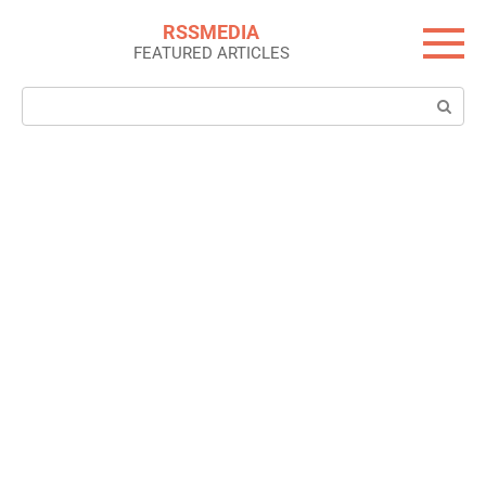
Skip
RSSMEDIA
to
FEATURED ARTICLES
content
Search: