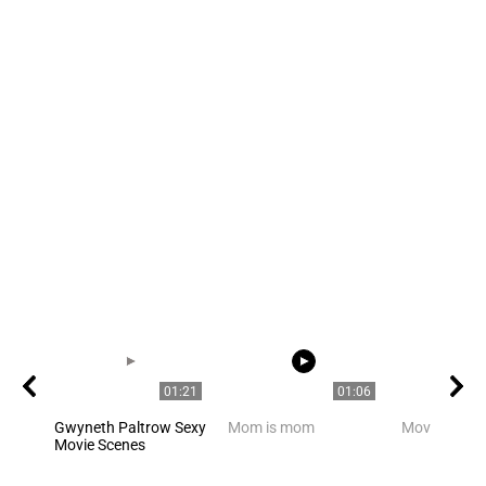
01:21
01:06
Gwyneth Paltrow Sexy
Mom is mom
Movie Stars
Movie Scenes