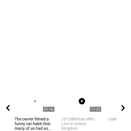
01:16
11:35
The owner filmed a
10 Celebrities Who
Celebrities
funny cat habit that
Live In United
many of us had as...
Kingdom