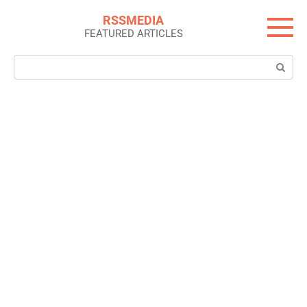
Skip
RSSMEDIA
to
FEATURED ARTICLES
content
Search: