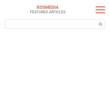
Skip
RSSMEDIA
to
FEATURED ARTICLES
content
Search: