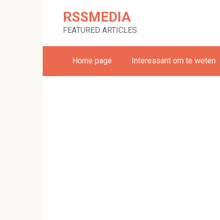
Skip
RSSMEDIA
to
content
FEATURED ARTICLES
Home page
Interessant om te weten