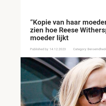
“Kopie van haar moeder”
zien hoe Reese Withers
moeder lijkt
Published by:
14.12.2023
Category:
Beroemdhed