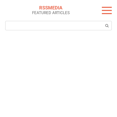
Skip
RSSMEDIA
to
FEATURED ARTICLES
content
Search: