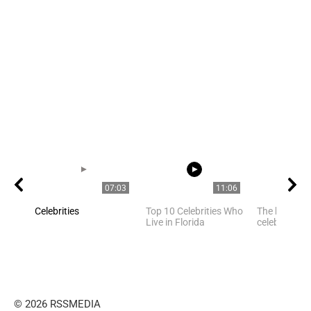
07:03
11:06
Celebrities
Top 10 Celebrities Who
The best pho
Live in Florida
celebrities
© 2026 RSSMEDIA